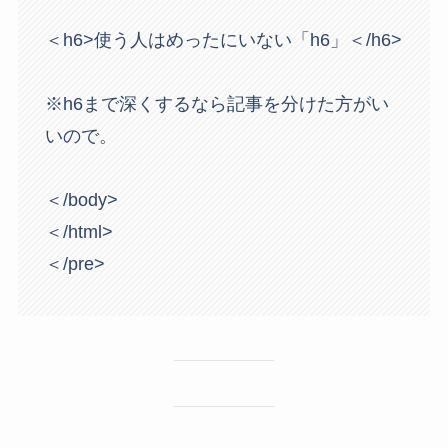
＜h6>使う人はめったにいない「h6」＜/h6>

※h6まで深くするなら記事を分けた方がい
いので。

＜/body>

＜/html>

＜/pre>